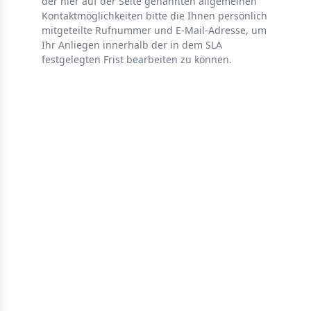
der hier auf der Seite genannten allgemeinen
Kontaktmöglichkeiten bitte die Ihnen persönlich
mitgeteilte Rufnummer und E-Mail-Adresse, um
Ihr Anliegen innerhalb der in dem SLA
festgelegten Frist bearbeiten zu können.
Adresse
Springender Hirsch 3
24598 Boostedt
Zentrale
+49 4393 99 333 0
info@voicetech-gmbh.de
Technischer Support
+49 4393 99 333 33
service@voicetech-gmbh.de
Für Kunden
ohne
aktiven Service-Vertr